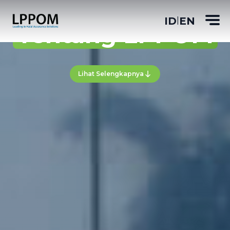
ID
EN
|
Tentang LPPOM
Lihat Selengkapnya